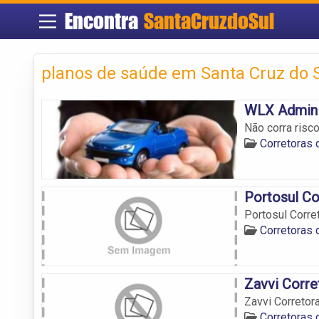
Encontra
SantaCruzdoSul
planos de saúde em Santa Cruz do 
WLX Admini
Não corra risc
Corretoras 
Portosul Co
Portosul Corre
Corretoras 
Zavvi Corre
Zavvi Corretor
Corretoras 