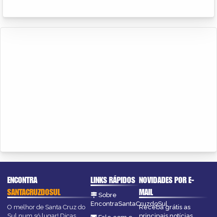
ENCONTRA
LINKS RÁPIDOS
NOVIDADES POR E-
SANTACRUZDOSUL
MAIL
Sobre
EncontraSantaCruzdoSul
O melhor de Santa Cruz do
Receba grátis as
Sul num só lugar! Dicas,
principais notícias,