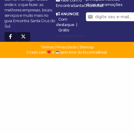
Fale com o
onde ir, o que fazer, as
dicas e promoções
EncontraSantaCruzdoSul
melhores empresas, locais,
ANUNCIE
:
serviços e muito mais no
Com
guia Encontra Santa Cruz do
destaque
|
Sul.
Grátis
Termos
|
Privacidade
|
Sitemap
Criado com
e
pelo time do EncontraBrasil