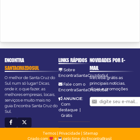
ENCONTRA
LINKS RÁPIDOS
NOVIDADES POR E-
SANTACRUZDOSUL
MAIL
Sobre
EncontraSantaCruzdoSul
O melhor de Santa Cruz do
Receba grátis as
Sul num só lugar! Dicas,
principais notícias,
Fale com o
onde ir, o que fazer, as
dicas e promoções
EncontraSantaCruzdoSul
melhores empresas, locais,
ANUNCIE
:
serviços e muito mais no
Com
guia Encontra Santa Cruz do
destaque
|
Sul.
Grátis
Termos
|
Privacidade
|
Sitemap
Criado com
e
pelo time do EncontraBrasil