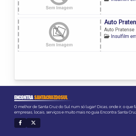
Auto Prate
Auto Pratense
Insulfilm e
ENCONTRA
SANTACRUZDOSUL
O melhor de Santa Cruz do Sul num só lugar! Dicas, onde ir, o que f
empresas, locais, serviços e muito mais no guia Encontra Santa Cru