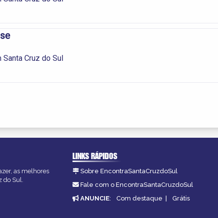
nse
m Santa Cruz do Sul
LINKS RÁPIDOS
azer, as melhores
Sobre EncontraSantaCruzdoSul
z do Sul.
Fale com o EncontraSantaCruzdoSul
ANUNCIE
:
Com destaque
|
Grátis