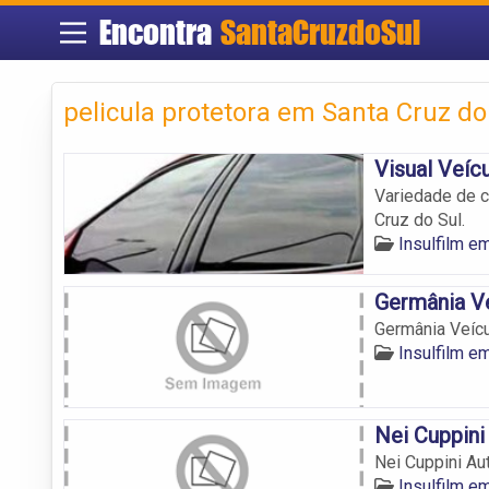
Encontra
SantaCruzdoSul
pelicula protetora em Santa Cruz do
Visual Veíc
Variedade de co
Cruz do Sul.
Insulfilm e
Germânia V
Germânia Veíc
Insulfilm e
Nei Cuppini
Nei Cuppini Au
Insulfilm e