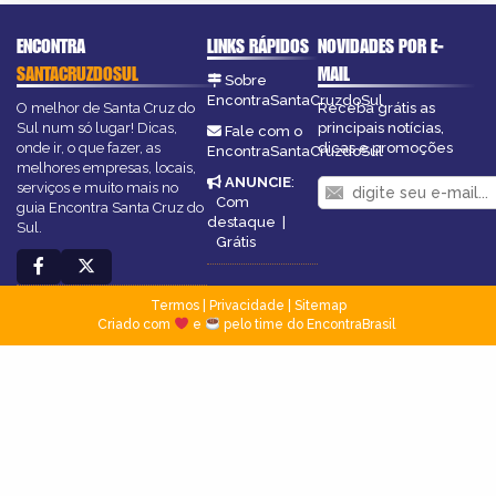
ENCONTRA
LINKS RÁPIDOS
NOVIDADES POR E-
SANTACRUZDOSUL
MAIL
Sobre
EncontraSantaCruzdoSul
O melhor de Santa Cruz do
Receba grátis as
Sul num só lugar! Dicas,
principais notícias,
Fale com o
onde ir, o que fazer, as
dicas e promoções
EncontraSantaCruzdoSul
melhores empresas, locais,
ANUNCIE
:
serviços e muito mais no
Com
guia Encontra Santa Cruz do
destaque
|
Sul.
Grátis
Termos
|
Privacidade
|
Sitemap
Criado com
e
pelo time do EncontraBrasil