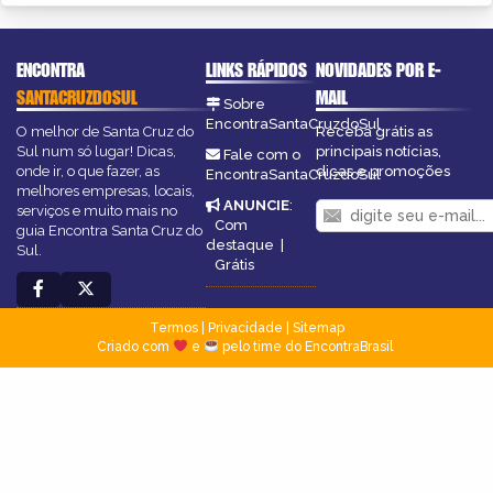
ENCONTRA
LINKS RÁPIDOS
NOVIDADES POR E-
SANTACRUZDOSUL
MAIL
Sobre
EncontraSantaCruzdoSul
O melhor de Santa Cruz do
Receba grátis as
Sul num só lugar! Dicas,
principais notícias,
Fale com o
onde ir, o que fazer, as
dicas e promoções
EncontraSantaCruzdoSul
melhores empresas, locais,
ANUNCIE
:
serviços e muito mais no
Com
guia Encontra Santa Cruz do
destaque
|
Sul.
Grátis
Termos
|
Privacidade
|
Sitemap
Criado com
e
pelo time do EncontraBrasil