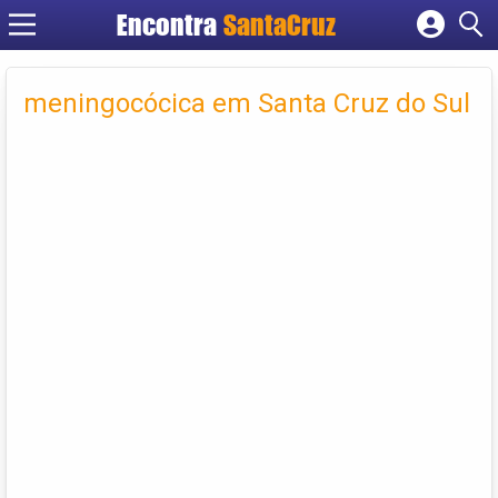
Encontra
Cadastrar empresa
Fazer login
meningocócica em Santa Cruz do Sul
Criar conta