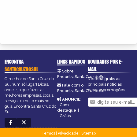
ENCONTRA
LINKS RÁPIDOS
NOVIDADES POR E-
SANTACRUZDOSUL
MAIL
Sobre
EncontraSantaCruzdoSul
O melhor de Santa Cruz do
Receba grátis as
Sul num só lugar! Dicas,
principais notícias,
Fale com o
onde ir, o que fazer, as
dicas e promoções
EncontraSantaCruzdoSul
melhores empresas, locais,
ANUNCIE
:
serviços e muito mais no
Com
guia Encontra Santa Cruz do
destaque
|
Sul.
Grátis
Termos
|
Privacidade
|
Sitemap