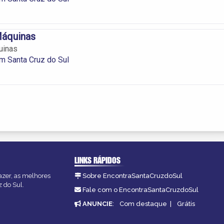
Máquinas
uinas
m Santa Cruz do Sul
LINKS RÁPIDOS
azer, as melhores
Sobre EncontraSantaCruzdoSul
z do Sul.
Fale com o EncontraSantaCruzdoSul
ANUNCIE
:
Com destaque
|
Grátis