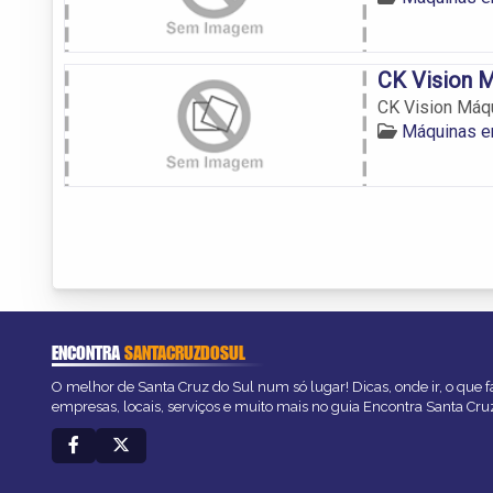
CK Vision 
CK Vision Máq
Máquinas e
ENCONTRA
SANTACRUZDOSUL
O melhor de Santa Cruz do Sul num só lugar! Dicas, onde ir, o que f
empresas, locais, serviços e muito mais no guia Encontra Santa Cru