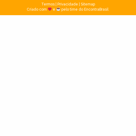
Termos
|
Privacidade
|
Sitemap
Criado com
e
pelo time do EncontraBrasil