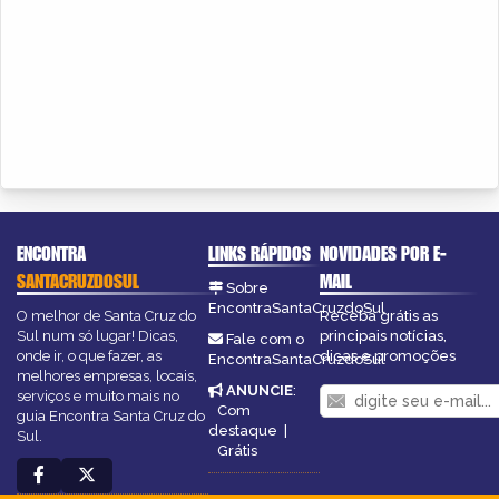
ENCONTRA
LINKS RÁPIDOS
NOVIDADES POR E-
SANTACRUZDOSUL
MAIL
Sobre
EncontraSantaCruzdoSul
O melhor de Santa Cruz do
Receba grátis as
Sul num só lugar! Dicas,
principais notícias,
Fale com o
onde ir, o que fazer, as
dicas e promoções
EncontraSantaCruzdoSul
melhores empresas, locais,
ANUNCIE
:
serviços e muito mais no
Com
guia Encontra Santa Cruz do
destaque
|
Sul.
Grátis