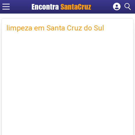
Encontra
Cadastrar empresa
Fazer login
limpeza em Santa Cruz do Sul
Criar conta