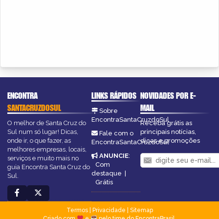
ENCONTRA
LINKS RÁPIDOS
NOVIDADES POR E-
SANTACRUZDOSUL
MAIL
Sobre
EncontraSantaCruzdoSul
O melhor de Santa Cruz do
Receba grátis as
Sul num só lugar! Dicas,
principais notícias,
Fale com o
onde ir, o que fazer, as
dicas e promoções
EncontraSantaCruzdoSul
melhores empresas, locais,
ANUNCIE
:
serviços e muito mais no
Com
guia Encontra Santa Cruz do
destaque
|
Sul.
Grátis
Termos
|
Privacidade
|
Sitemap
Criado com
e
pelo time do EncontraBrasil