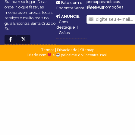
Sul num só lugar! Dicas,
principais notícias,
Fale com o
onde ir, o que fazer, as
dicas e promoções
EncontraSantaCruzdoSul
melhores empresas, locais,
ANUNCIE
:
serviços e muito mais no
Com
guia Encontra Santa Cruz do
destaque
|
Sul.
Grátis
Termos
|
Privacidade
|
Sitemap
Criado com
e
pelo time do EncontraBrasil