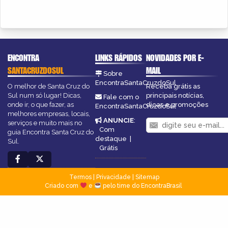
ENCONTRA
LINKS RÁPIDOS
NOVIDADES POR E-
SANTACRUZDOSUL
MAIL
Sobre
EncontraSantaCruzdoSul
O melhor de Santa Cruz do
Receba grátis as
Sul num só lugar! Dicas,
principais notícias,
Fale com o
onde ir, o que fazer, as
dicas e promoções
EncontraSantaCruzdoSul
melhores empresas, locais,
ANUNCIE
:
serviços e muito mais no
Com
guia Encontra Santa Cruz do
destaque
|
Sul.
Grátis
Termos
|
Privacidade
|
Sitemap
Criado com
e
pelo time do EncontraBrasil