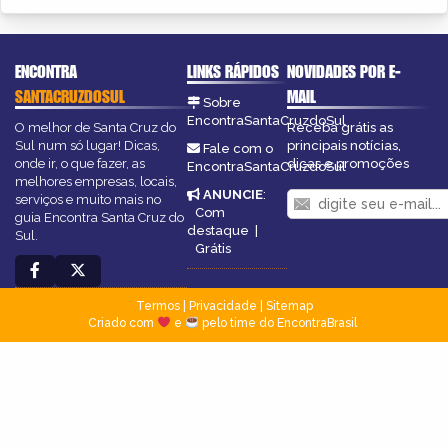
ENCONTRA
LINKS RÁPIDOS
NOVIDADES POR E-
SANTACRUZDOSUL
MAIL
Sobre
EncontraSantaCruzdoSul
O melhor de Santa Cruz do
Receba grátis as
Sul num só lugar! Dicas,
principais notícias,
Fale com o
onde ir, o que fazer, as
dicas e promoções
EncontraSantaCruzdoSul
melhores empresas, locais,
ANUNCIE
:
serviços e muito mais no
Com
guia Encontra Santa Cruz do
destaque
|
Sul.
Grátis
Termos
|
Privacidade
|
Sitemap
Criado com
e
pelo time do EncontraBrasil