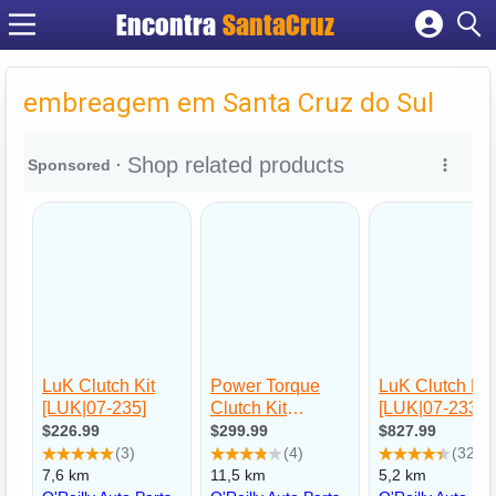
Encontra
Cadastrar empresa
Fazer login
embreagem em Santa Cruz do Sul
Criar conta