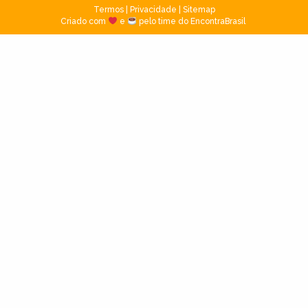
Termos
|
Privacidade
|
Sitemap
Criado com
e
pelo time do EncontraBrasil