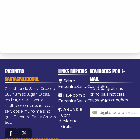
ENCONTRA
LINKS RÁPIDOS
NOVIDADES POR E-
SANTACRUZDOSUL
MAIL
Sobre
EncontraSantaCruzdoSul
O melhor de Santa Cruz do
Receba grátis as
Sul num só lugar! Dicas,
principais notícias,
Fale com o
onde ir, o que fazer, as
dicas e promoções
EncontraSantaCruzdoSul
melhores empresas, locais,
ANUNCIE
:
serviços e muito mais no
Com
guia Encontra Santa Cruz do
destaque
|
Sul.
Grátis