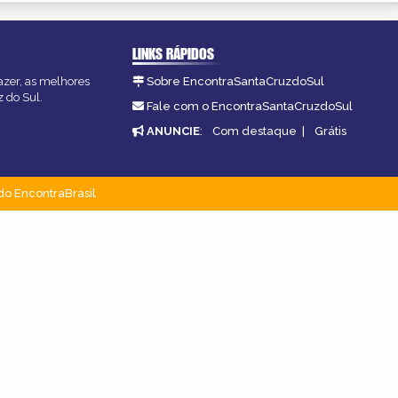
LINKS RÁPIDOS
azer, as melhores
Sobre EncontraSantaCruzdoSul
z do Sul.
Fale com o EncontraSantaCruzdoSul
ANUNCIE
:
Com destaque
|
Grátis
do EncontraBrasil