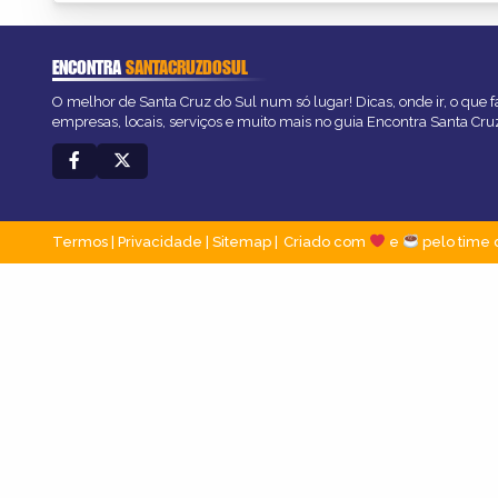
ENCONTRA
SANTACRUZDOSUL
O melhor de Santa Cruz do Sul num só lugar! Dicas, onde ir, o que f
empresas, locais, serviços e muito mais no guia Encontra Santa Cru
Termos
|
Privacidade
|
Sitemap
Criado com
e
pelo time 