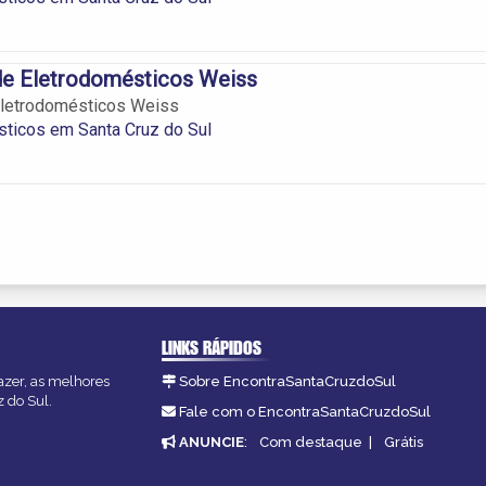
de Eletrodomésticos Weiss
Eletrodomésticos Weiss
ticos em Santa Cruz do Sul
LINKS RÁPIDOS
azer, as melhores
Sobre EncontraSantaCruzdoSul
z do Sul.
Fale com o EncontraSantaCruzdoSul
ANUNCIE
:
Com destaque
|
Grátis