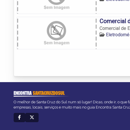
Comercial 
Comercial de 
Eletrodomés
ENCONTRA
SANTACRUZDOSUL
O melhor de Santa Cruz do Sul num só lugar! Dicas, onde ir, o que f
empresas, locais, serviços e muito mais no guia Encontra Santa Cru