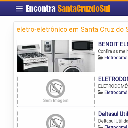
Encontra
SantaCruzdoSul
eletro-eletrônico em Santa Cruz do 
BENOIT E
Confira as mel
Eletrodomés
ELETRODO
ELETRODOMÉ
Eletrodomés
Deltasul Uti
Deltasul Utilid
Eletrodomés