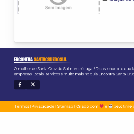
ENCONTRA
SANTACRUZDOSUL
O melhor de Santa Cruz do Sul num só lugar! Dicas, onde ir, o que f
empresas, locais, serviços e muito mais no guia Encontra Santa Cru
Termos
|
Privacidade
|
Sitemap
Criado com
e
pelo time 