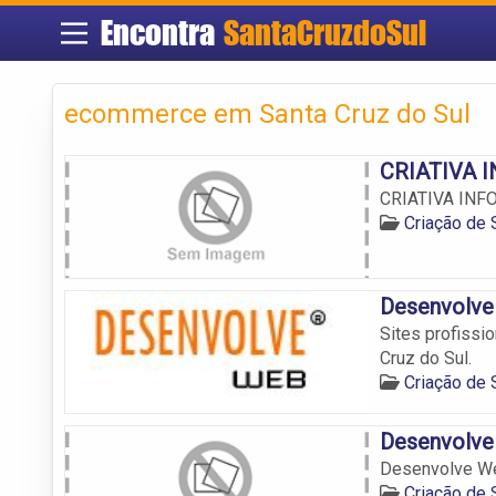
Encontra
SantaCruzdoSul
ecommerce em Santa Cruz do Sul
CRIATIVA 
CRIATIVA INF
Criação de 
Desenvolv
Sites profissi
Cruz do Sul.
Criação de 
Desenvolve
Desenvolve We
Criação de 