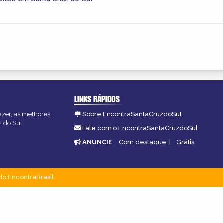
LINKS RÁPIDOS
azer, as melhores
Sobre EncontraSantaCruzdoSul
z do Sul.
Fale com o EncontraSantaCruzdoSul
ANUNCIE
:
Com destaque
|
Grátis
do EncontraBrasil