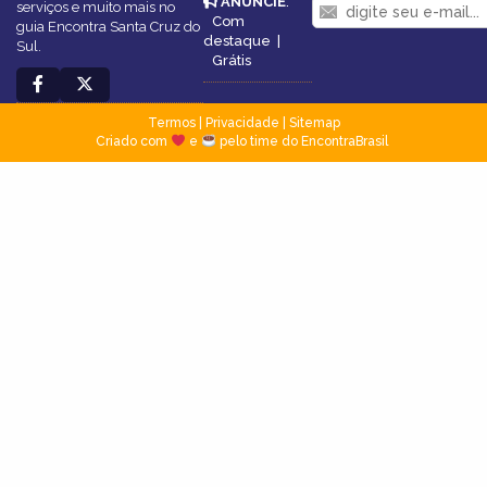
ANUNCIE
:
serviços e muito mais no
Com
guia Encontra Santa Cruz do
destaque
|
Sul.
Grátis
Termos
|
Privacidade
|
Sitemap
Criado com
e
pelo time do EncontraBrasil