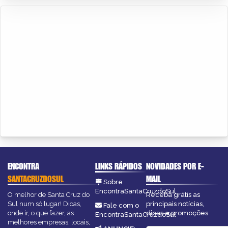
ENCONTRA
LINKS RÁPIDOS
NOVIDADES POR E-
SANTACRUZDOSUL
MAIL
Sobre
EncontraSantaCruzdoSul
O melhor de Santa Cruz do
Receba grátis as
Sul num só lugar! Dicas,
principais notícias,
Fale com o
onde ir, o que fazer, as
dicas e promoções
EncontraSantaCruzdoSul
melhores empresas, locais,