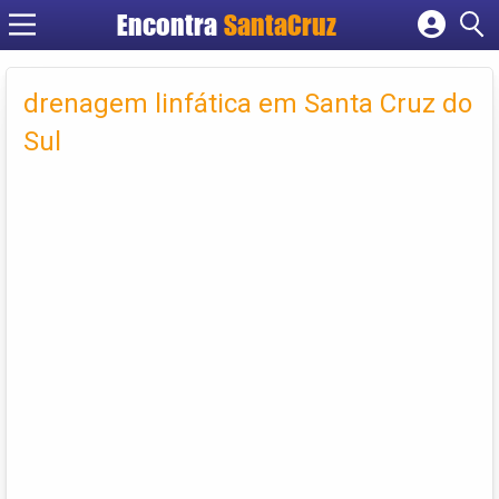
Encontra
Cadastrar empresa
Fazer login
drenagem linfática em Santa Cruz do
Criar conta
Sul