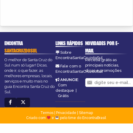
ENCONTRA
LINKS RÁPIDOS
NOVIDADES POR E-
SANTACRUZDOSUL
MAIL
Sobre
EncontraSantaCruzdoSul
O melhor de Santa Cruz do
Receba grátis as
Sul num só lugar! Dicas,
principais notícias,
Fale com o
onde ir, o que fazer, as
dicas e promoções
EncontraSantaCruzdoSul
melhores empresas, locais,
ANUNCIE
:
serviços e muito mais no
Com
guia Encontra Santa Cruz do
destaque
|
Sul.
Grátis
Termos
|
Privacidade
|
Sitemap
Criado com
e
pelo time do EncontraBrasil