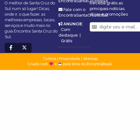
EncontraSantaCruzdoSul
O melhor de Santa Cruz do
Receba grátis as
Sul num só lugar! Dicas,
principais notícias,
Fale com o
onde ir, o que fazer, as
dicas e promoções
EncontraSantaCruzdoSul
melhores empresas, locais,
ANUNCIE
:
serviços e muito mais no
Com
guia Encontra Santa Cruz do
destaque
|
Sul.
Grátis
Termos
|
Privacidade
|
Sitemap
Criado com
e
pelo time do EncontraBrasil