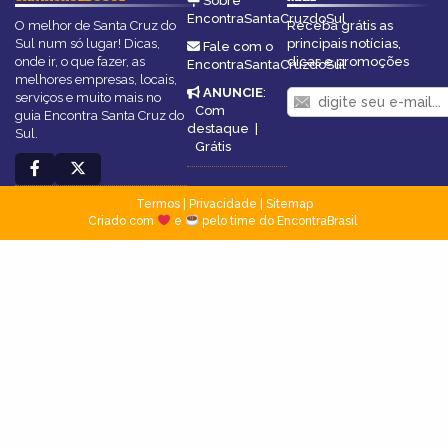
Sobre
EncontraSantaCruzdoSul
O melhor de Santa Cruz do
Receba grátis as
Sul num só lugar! Dicas,
principais notícias,
Fale com o
onde ir, o que fazer, as
dicas e promoções
EncontraSantaCruzdoSul
melhores empresas, locais,
ANUNCIE
:
serviços e muito mais no
Com
guia Encontra Santa Cruz do
destaque
|
Sul.
Grátis
Termos
|
Privacidade
|
Sitemap
Criado com
e
pelo time do EncontraBrasil