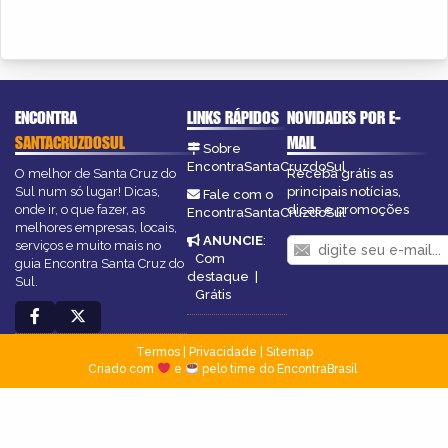
ENCONTRA
LINKS RÁPIDOS
NOVIDADES POR E-
SANTACRUZDOSUL
MAIL
Sobre
EncontraSantaCruzdoSul
O melhor de Santa Cruz do
Receba grátis as
Sul num só lugar! Dicas,
principais notícias,
Fale com o
onde ir, o que fazer, as
dicas e promoções
EncontraSantaCruzdoSul
melhores empresas, locais,
ANUNCIE
:
serviços e muito mais no
Com
guia Encontra Santa Cruz do
destaque
|
Sul.
Grátis
Termos
|
Privacidade
|
Sitemap
Criado com
e
pelo time do EncontraBrasil