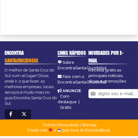
ENCONTRA
LINKS RÁPIDOS
NOVIDADES POR E-
SANTACRUZDOSUL
MAIL
Sobre
EncontraSantaCruzdoSul
O melhor de Santa Cruz do
Receba grátis as
Sul num só lugar! Dicas,
principais notícias,
Fale com o
onde ir, o que fazer, as
dicas e promoções
EncontraSantaCruzdoSul
melhores empresas, locais,
ANUNCIE
:
serviços e muito mais no
Com
guia Encontra Santa Cruz do
destaque
|
Sul.
Grátis
Termos
|
Privacidade
|
Sitemap
Criado com
e
pelo time do EncontraBrasil