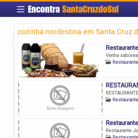
Encontra
SantaCruzdoSul
cozinha nordestina em Santa Cruz d
Restaurante
Venha saborear
Restaurante
RESTAURA
RESTAURANTE
Restaurante
Restaurant
Restaurante J
Restaurante