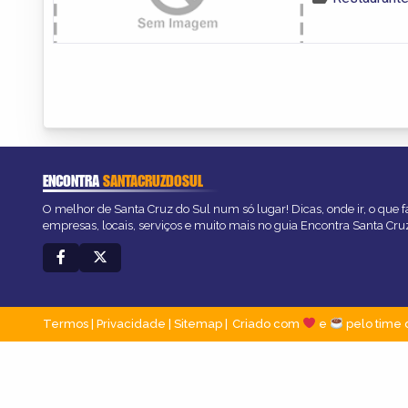
ENCONTRA
SANTACRUZDOSUL
O melhor de Santa Cruz do Sul num só lugar! Dicas, onde ir, o que f
empresas, locais, serviços e muito mais no guia Encontra Santa Cru
Termos
|
Privacidade
|
Sitemap
Criado com
e
pelo time 