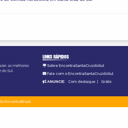
LINKS RÁPIDOS
azer, as melhores
Sobre EncontraSantaCruzdoSul
z do Sul.
Fale com o EncontraSantaCruzdoSul
ANUNCIE
:
Com destaque
|
Grátis
do EncontraBrasil