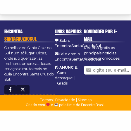
ENCONTRA
LINKS RÁPIDOS
NOVIDADES POR E-
SANTACRUZDOSUL
MAIL
Sobre
EncontraSantaCruzdoSul
O melhor de Santa Cruz do
Receba grátis as
Sul num só lugar! Dicas,
principais notícias,
Fale com o
onde ir, o que fazer, as
dicas e promoções
EncontraSantaCruzdoSul
melhores empresas, locais,
ANUNCIE
:
serviços e muito mais no
Com
guia Encontra Santa Cruz do
destaque
|
Sul.
Grátis
Termos
|
Privacidade
|
Sitemap
Criado com
e
pelo time do EncontraBrasil