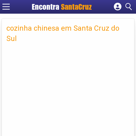
Encontra
Cadastrar empresa
Fazer login
cozinha chinesa em Santa Cruz do
Criar conta
Sul