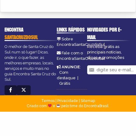
ENCONTRA
LINKS RÁPIDOS
NOVIDADES POR E-
SANTACRUZDOSUL
MAIL
Sobre
EncontraSantaCruzdoSul
O melhor de Santa Cruz do
Receba grátis as
Sul num só lugar! Dicas,
principais notícias,
Fale com o
onde ir, o que fazer, as
dicas e promoções
EncontraSantaCruzdoSul
melhores empresas, locais,
ANUNCIE
:
serviços e muito mais no
Com
guia Encontra Santa Cruz do
destaque
|
Sul.
Grátis
Termos
|
Privacidade
|
Sitemap
Criado com
e
pelo time do EncontraBrasil