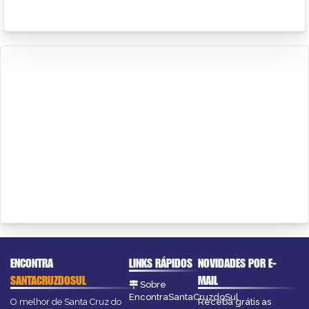
ENCONTRA
LINKS RÁPIDOS
NOVIDADES POR E-
SANTACRUZDOSUL
MAIL
Sobre
EncontraSantaCruzdoSul
O melhor de Santa Cruz do
Receba grátis as