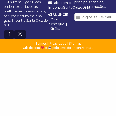
Sul num só lugar! Dicas,
principais notícias,
Fale com o
onde ir, o que fazer, as
dicas e promoções
EncontraSantaCruzdoSul
melhores empresas, locais,
ANUNCIE
:
serviços e muito mais no
Com
guia Encontra Santa Cruz do
destaque
|
Sul.
Grátis
Termos
|
Privacidade
|
Sitemap
Criado com
e
pelo time do EncontraBrasil