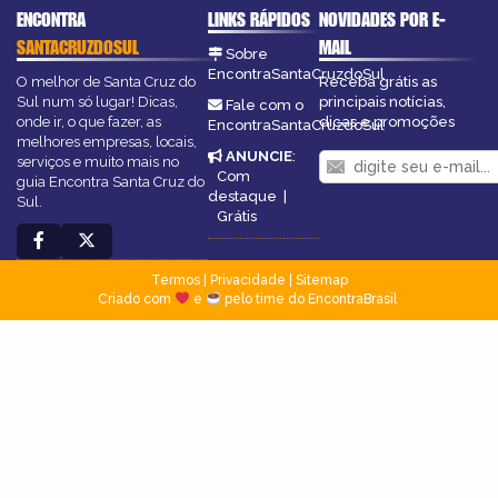
ENCONTRA
LINKS RÁPIDOS
NOVIDADES POR E-
SANTACRUZDOSUL
MAIL
Sobre
EncontraSantaCruzdoSul
O melhor de Santa Cruz do
Receba grátis as
Sul num só lugar! Dicas,
principais notícias,
Fale com o
onde ir, o que fazer, as
dicas e promoções
EncontraSantaCruzdoSul
melhores empresas, locais,
ANUNCIE
:
serviços e muito mais no
Com
guia Encontra Santa Cruz do
destaque
|
Sul.
Grátis
Termos
|
Privacidade
|
Sitemap
Criado com
e
pelo time do EncontraBrasil