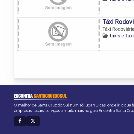
Táxi Rodovi
Táxi Rodoviári
Táxis e Tax
ENCONTRA
SANTACRUZDOSUL
O melhor de Santa Cruz do Sul num só lugar! Dicas, onde ir, o que f
empresas, locais, serviços e muito mais no guia Encontra Santa Cru