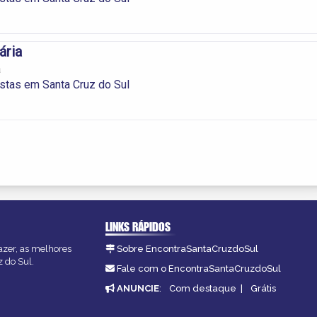
ária
a
istas em Santa Cruz do Sul
LINKS RÁPIDOS
azer, as melhores
Sobre EncontraSantaCruzdoSul
z do Sul.
Fale com o EncontraSantaCruzdoSul
ANUNCIE
:
Com destaque
|
Grátis