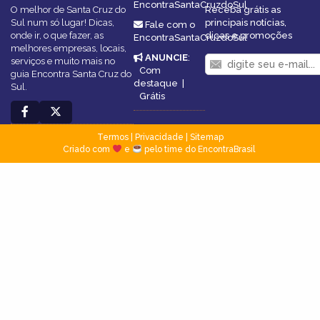
EncontraSantaCruzdoSul
O melhor de Santa Cruz do
Receba grátis as
Sul num só lugar! Dicas,
principais notícias,
Fale com o
onde ir, o que fazer, as
dicas e promoções
EncontraSantaCruzdoSul
melhores empresas, locais,
ANUNCIE
:
serviços e muito mais no
Com
guia Encontra Santa Cruz do
destaque
|
Sul.
Grátis
Termos
|
Privacidade
|
Sitemap
Criado com
e
pelo time do EncontraBrasil