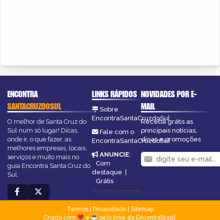
ENCONTRA
LINKS RÁPIDOS
NOVIDADES POR E-
SANTACRUZDOSUL
MAIL
Sobre
EncontraSantaCruzdoSul
O melhor de Santa Cruz do
Receba grátis as
Sul num só lugar! Dicas,
principais notícias,
Fale com o
onde ir, o que fazer, as
dicas e promoções
EncontraSantaCruzdoSul
melhores empresas, locais,
ANUNCIE
:
serviços e muito mais no
Com
guia Encontra Santa Cruz do
destaque
|
Sul.
Grátis
Termos
|
Privacidade
|
Sitemap
Criado com
e
pelo time do EncontraBrasil