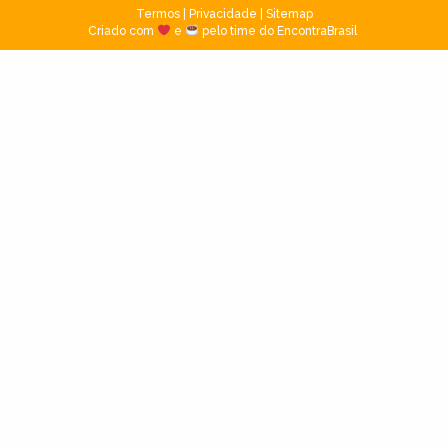
Termos
|
Privacidade
|
Sitemap
Criado com
e
pelo time do EncontraBrasil