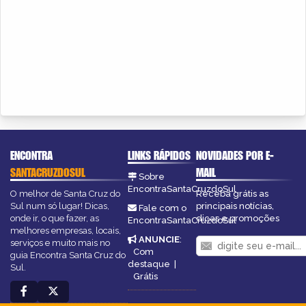
ENCONTRA
LINKS RÁPIDOS
NOVIDADES POR E-
SANTACRUZDOSUL
MAIL
Sobre
EncontraSantaCruzdoSul
O melhor de Santa Cruz do
Receba grátis as
Sul num só lugar! Dicas,
principais notícias,
Fale com o
onde ir, o que fazer, as
dicas e promoções
EncontraSantaCruzdoSul
melhores empresas, locais,
ANUNCIE
:
serviços e muito mais no
Com
guia Encontra Santa Cruz do
destaque
|
Sul.
Grátis