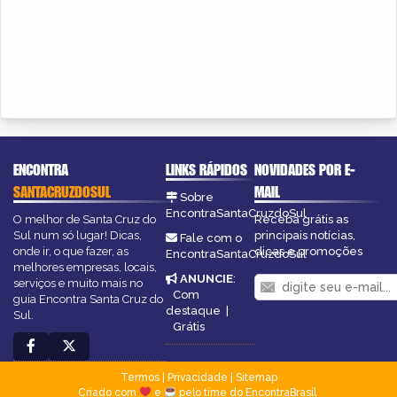
ENCONTRA
LINKS RÁPIDOS
NOVIDADES POR E-
SANTACRUZDOSUL
MAIL
Sobre
EncontraSantaCruzdoSul
O melhor de Santa Cruz do
Receba grátis as
Sul num só lugar! Dicas,
principais notícias,
Fale com o
onde ir, o que fazer, as
dicas e promoções
EncontraSantaCruzdoSul
melhores empresas, locais,
ANUNCIE
:
serviços e muito mais no
Com
guia Encontra Santa Cruz do
destaque
|
Sul.
Grátis
Termos
|
Privacidade
|
Sitemap
Criado com
e
pelo time do EncontraBrasil