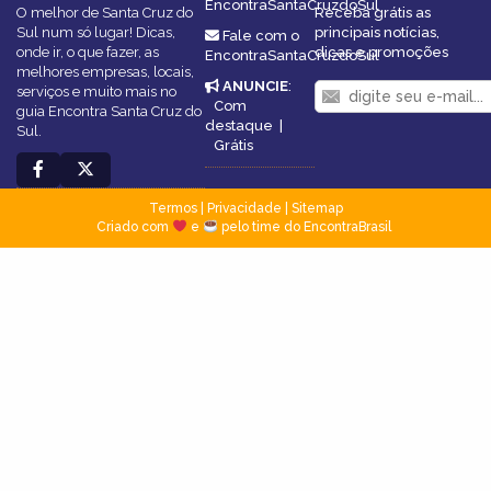
EncontraSantaCruzdoSul
O melhor de Santa Cruz do
Receba grátis as
Sul num só lugar! Dicas,
principais notícias,
Fale com o
onde ir, o que fazer, as
dicas e promoções
EncontraSantaCruzdoSul
melhores empresas, locais,
ANUNCIE
:
serviços e muito mais no
Com
guia Encontra Santa Cruz do
destaque
|
Sul.
Grátis
Termos
|
Privacidade
|
Sitemap
Criado com
e
pelo time do EncontraBrasil