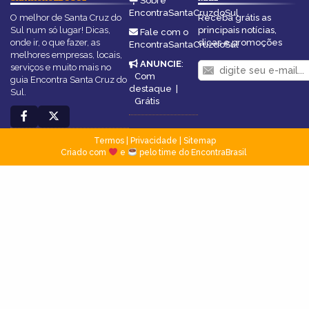
Sobre
EncontraSantaCruzdoSul
O melhor de Santa Cruz do
Receba grátis as
Sul num só lugar! Dicas,
principais notícias,
Fale com o
onde ir, o que fazer, as
dicas e promoções
EncontraSantaCruzdoSul
melhores empresas, locais,
ANUNCIE
:
serviços e muito mais no
Com
guia Encontra Santa Cruz do
destaque
|
Sul.
Grátis
Termos
|
Privacidade
|
Sitemap
Criado com
e
pelo time do EncontraBrasil