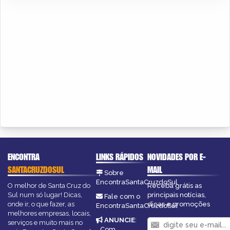
ENCONTRA
LINKS RÁPIDOS
NOVIDADES POR E-
SANTACRUZDOSUL
MAIL
Sobre
EncontraSantaCruzdoSul
O melhor de Santa Cruz do
Receba grátis as
Sul num só lugar! Dicas,
principais notícias,
Fale com o
onde ir, o que fazer, as
dicas e promoções
EncontraSantaCruzdoSul
melhores empresas, locais,
ANUNCIE
:
serviços e muito mais no
Com