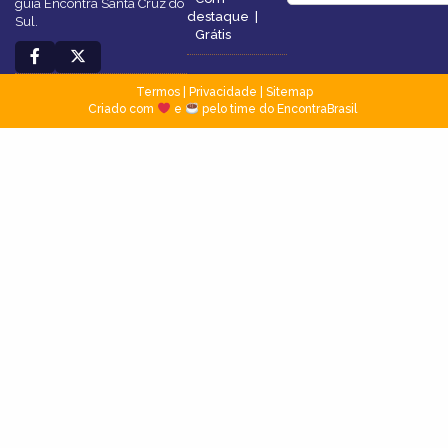
guia Encontra Santa Cruz do
destaque
|
Sul.
Grátis
Termos
|
Privacidade
|
Sitemap
Criado com
e
pelo time do EncontraBrasil