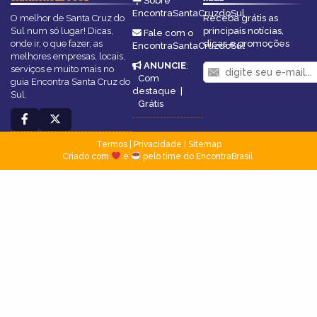
Sobre
EncontraSantaCruzdoSul
O melhor de Santa Cruz do
Receba grátis as
Sul num só lugar! Dicas,
principais notícias,
Fale com o
onde ir, o que fazer, as
dicas e promoções
EncontraSantaCruzdoSul
melhores empresas, locais,
ANUNCIE
:
serviços e muito mais no
Com
guia Encontra Santa Cruz do
destaque
|
Sul.
Grátis
Termos
|
Privacidade
|
Sitemap
Criado com
e
pelo time do EncontraBrasil