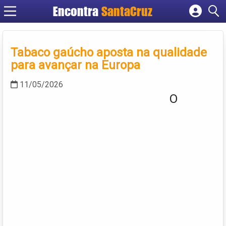
Encontra
Cadastrar empresa
Fazer login
Tabaco gaúcho aposta na qualidade
Criar conta
para avançar na Europa
11/05/2026
O