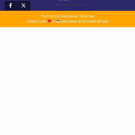
Termos
|
Privacidade
|
Sitemap
Criado com
e
pelo time do EncontraBrasil