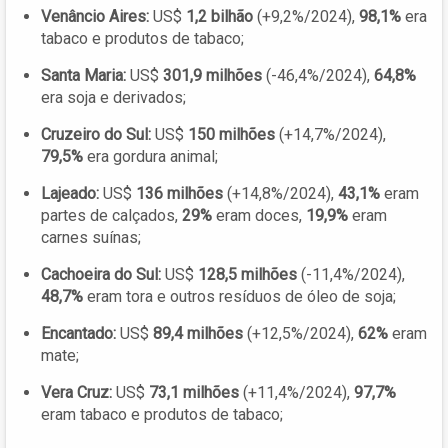
Venâncio Aires:
US$
1,2 bilhão
(+9,2%/2024),
98,1%
era
tabaco e produtos de tabaco;
Santa Maria:
US$
301,9 milhões
(-46,4%/2024),
64,8%
era soja e derivados;
Cruzeiro do Sul:
US$
150 milhões
(+14,7%/2024),
79,5%
era gordura animal;
Lajeado:
US$
136 milhões
(+14,8%/2024),
43,1%
eram
partes de calçados,
29%
eram doces,
19,9%
eram
carnes suínas;
Cachoeira do Sul:
US$
128,5 milhões
(-11,4%/2024),
48,7%
eram tora e outros resíduos de óleo de soja;
Encantado:
US$
89,4 milhões
(+12,5%/2024),
62%
eram
mate;
Vera Cruz:
US$
73,1 milhões
(+11,4%/2024),
97,7%
eram tabaco e produtos de tabaco;