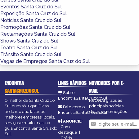
Eventos Santa Cruz do Sul
Exposição Santa Cruz do Sul
Notícias Santa Cruz do Sul
Promoções Santa Cruz do Sul
Reclamações Santa Cruz do Sul
Shows Santa Cruz do Sul
Teatro Santa Cruz do Sul
Trânsito Santa Cruz do Sul
Vagas de Empregos Santa Cruz do Sul
ENCONTRA
LINKS RÁPIDOS
NOVIDADES POR E-
SANTACRUZDOSUL
MAIL
Sobre
EncontraSantaCruzdoSul
O melhor de Santa Cruz do
Receba grátis as
Sul num só lugar! Dicas,
principais notícias,
Fale com o
onde ir, o que fazer, as
dicas e promoções
EncontraSantaCruzdoSul
melhores empresas, locais,
ANUNCIE
:
serviços e muito mais no
Com
guia Encontra Santa Cruz do
destaque
|
Sul.
Grátis