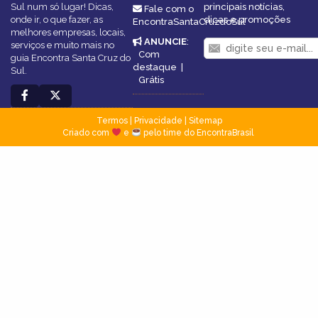
Sul num só lugar! Dicas,
principais notícias,
Fale com o
onde ir, o que fazer, as
dicas e promoções
EncontraSantaCruzdoSul
melhores empresas, locais,
ANUNCIE
:
serviços e muito mais no
Com
guia Encontra Santa Cruz do
destaque
|
Sul.
Grátis
Termos
|
Privacidade
|
Sitemap
Criado com
e
pelo time do EncontraBrasil