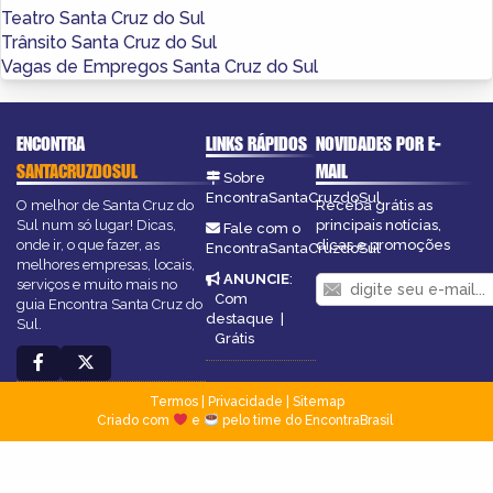
Teatro Santa Cruz do Sul
Trânsito Santa Cruz do Sul
Vagas de Empregos Santa Cruz do Sul
ENCONTRA
LINKS RÁPIDOS
NOVIDADES POR E-
SANTACRUZDOSUL
MAIL
Sobre
EncontraSantaCruzdoSul
O melhor de Santa Cruz do
Receba grátis as
Sul num só lugar! Dicas,
principais notícias,
Fale com o
onde ir, o que fazer, as
dicas e promoções
EncontraSantaCruzdoSul
melhores empresas, locais,
ANUNCIE
:
serviços e muito mais no
Com
guia Encontra Santa Cruz do
destaque
|
Sul.
Grátis
Termos
|
Privacidade
|
Sitemap
Criado com
e
pelo time do EncontraBrasil