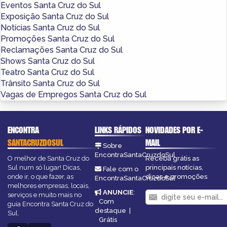
Eventos Santa Cruz do Sul
Exposição Santa Cruz do Sul
Notícias Santa Cruz do Sul
Promoções Santa Cruz do Sul
Reclamações Santa Cruz do Sul
Shows Santa Cruz do Sul
Teatro Santa Cruz do Sul
Trânsito Santa Cruz do Sul
Vagas de Empregos Santa Cruz do Sul
ENCONTRA
LINKS RÁPIDOS
NOVIDADES POR E-
SANTACRUZDOSUL
MAIL
Sobre
EncontraSantaCruzdoSul
O melhor de Santa Cruz do
Receba grátis as
Sul num só lugar! Dicas,
principais notícias,
Fale com o
onde ir, o que fazer, as
dicas e promoções
EncontraSantaCruzdoSul
melhores empresas, locais,
ANUNCIE
:
serviços e muito mais no
Com
guia Encontra Santa Cruz do
destaque
|
Sul.
Grátis