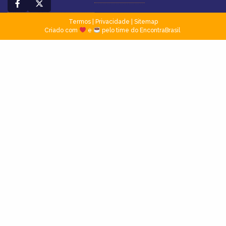
Termos
|
Privacidade
|
Sitemap
Criado com
e
pelo time do EncontraBrasil