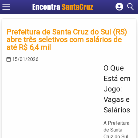
Encontra
Cadastrar empresa
Fazer login
Prefeitura de Santa Cruz do Sul (RS)
Criar conta
abre três seletivos com salários de
até R$ 6,4 mil
15/01/2026
O Que
Está em
Jogo:
Vagas e
Salários
A Prefeitura
de Santa
Cruz do Sul,