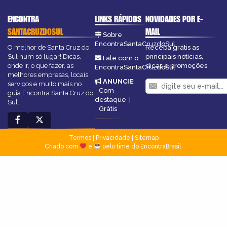
ENCONTRA
LINKS RÁPIDOS
NOVIDADES POR E-
SANTACRUZDOSUL
MAIL
Sobre
EncontraSantaCruzdoSul
O melhor de Santa Cruz do
Receba grátis as
Sul num só lugar! Dicas,
principais notícias,
Fale com o
onde ir, o que fazer, as
dicas e promoções
EncontraSantaCruzdoSul
melhores empresas, locais,
ANUNCIE
:
serviços e muito mais no
Com
guia Encontra Santa Cruz do
destaque
|
Sul.
Grátis
Termos
|
Privacidade
|
Sitemap
Criado com
e
pelo time do EncontraBrasil