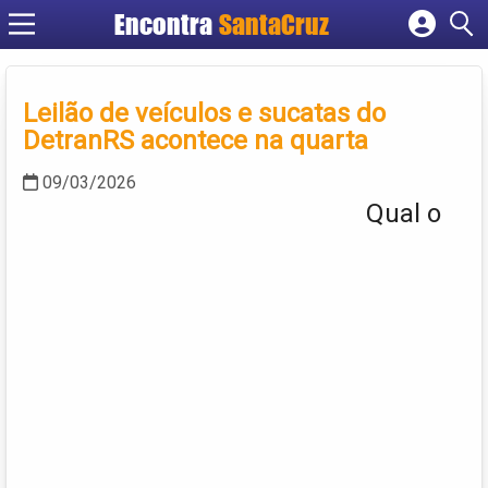
Encontra
Cadastrar empresa
Fazer login
Leilão de veículos e sucatas do
Criar conta
DetranRS acontece na quarta
09/03/2026
Qual o