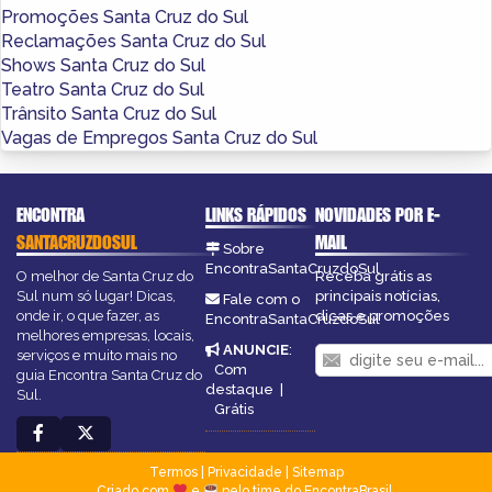
Promoções Santa Cruz do Sul
Reclamações Santa Cruz do Sul
Shows Santa Cruz do Sul
Teatro Santa Cruz do Sul
Trânsito Santa Cruz do Sul
Vagas de Empregos Santa Cruz do Sul
ENCONTRA
LINKS RÁPIDOS
NOVIDADES POR E-
SANTACRUZDOSUL
MAIL
Sobre
EncontraSantaCruzdoSul
O melhor de Santa Cruz do
Receba grátis as
Sul num só lugar! Dicas,
principais notícias,
Fale com o
onde ir, o que fazer, as
dicas e promoções
EncontraSantaCruzdoSul
melhores empresas, locais,
ANUNCIE
:
serviços e muito mais no
Com
guia Encontra Santa Cruz do
destaque
|
Sul.
Grátis
Termos
|
Privacidade
|
Sitemap
Criado com
e
pelo time do EncontraBrasil