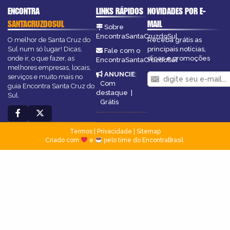
ENCONTRA
LINKS RÁPIDOS
NOVIDADES POR E-
SANTACRUZDOSUL
MAIL
Sobre
EncontraSantaCruzdoSul
O melhor de Santa Cruz do
Receba grátis as
Sul num só lugar! Dicas,
principais notícias,
Fale com o
onde ir, o que fazer, as
dicas e promoções
EncontraSantaCruzdoSul
melhores empresas, locais,
ANUNCIE
:
serviços e muito mais no
Com
guia Encontra Santa Cruz do
destaque
|
Sul.
Grátis
Termos
|
Privacidade
|
Sitemap
Criado com
e
pelo time do EncontraBrasil