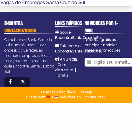
Vagas de Empregos Santa Cruz do Sul
ENCONTRA
LINKS RÁPIDOS
NOVIDADES POR E-
SANTACRUZDOSUL
MAIL
Sobre
EncontraSantaCruzdoSul
O melhor de Santa Cruz do
Receba grátis as
Sul num só lugar! Dicas,
principais notícias,
Fale com o
onde ir, o que fazer, as
dicas e promoções
EncontraSantaCruzdoSul
melhores empresas, locais,
ANUNCIE
:
serviços e muito mais no
Com
guia Encontra Santa Cruz do
destaque
|
Sul.
Grátis
Termos
|
Privacidade
|
Sitemap
Criado com
e
pelo time do EncontraBrasil